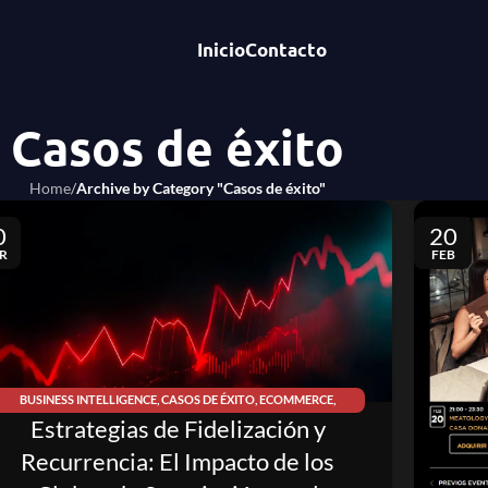
Inicio
Contacto
Casos de éxito
Home
/
Archive by Category "Casos de éxito"
0
20
R
FEB
BUSINESS INTELLIGENCE
,
CASOS DE ÉXITO
,
ECOMMERCE
,
Estrategias de Fidelización y
MARKETING
Recurrencia: El Impacto de los