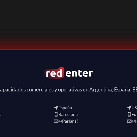
apacidades comerciales y operativas en Argentina, España, E
España
US
o
Barcelona
Fo
@Parlans?
@H
R
2024 CREATED BY
redenter
. eCommerce Solutions.-
Política de Privacidad