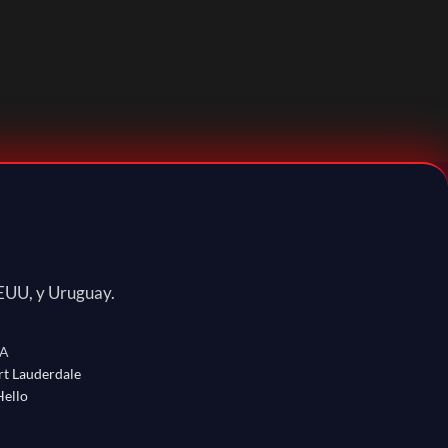
EUU, y Uruguay.
A
rt Lauderdale
ello