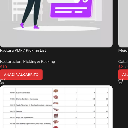
Factura PDF / Picking List
Mejor
Facturación
,
Picking & Packing
Cata
$
10
$
2
AÑADIR AL CARRITO
AÑ