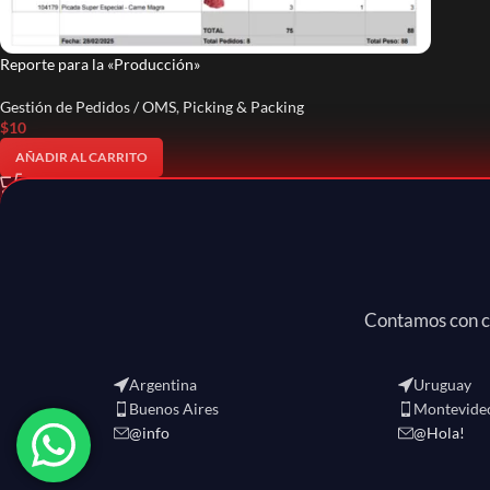
Reporte para la «Producción»
Gestión de Pedidos / OMS
,
Picking & Packing
$
10
AÑADIR AL CARRITO
Contamos con c
Argentina
Uruguay
Buenos Aires
Montevide
@info
@Hola!
REDENTE