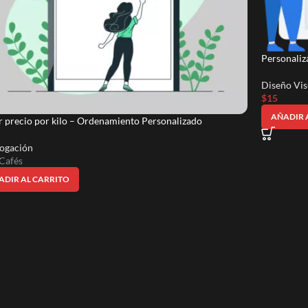
Personali
Diseño Vis
$
15
AÑADIR 
 precio por kilo – Ordenamiento Personalizado
logación
Cafés
ADIR AL CARRITO