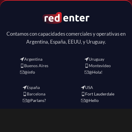
Contamos con capacidades comerciales y operativas en
Argentina, España, EEUU, y Uruguay.
Argentina
Uruguay
Buenos Aires
Montevideo
@info
@Hola!
España
USA
Barcelona
Fort Lauderdale
@Parlans?
@Hello
REDENTER
2024 CREATED BY
redenter
. eCommerce Solutions.-
Política de Privacidad