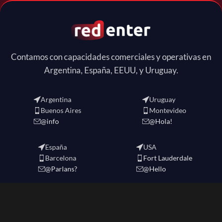
Contamos con capacidades comerciales y operativas en
Argentina, España, EEUU, y Uruguay.
Argentina
Uruguay
Buenos Aires
Montevideo
@info
@Hola!
España
USA
Barcelona
Fort Lauderdale
@Parlans?
@Hello
REDENTER
2024 CREATED BY
redenter
. eCommerce Solutions.-
Política de Privacidad