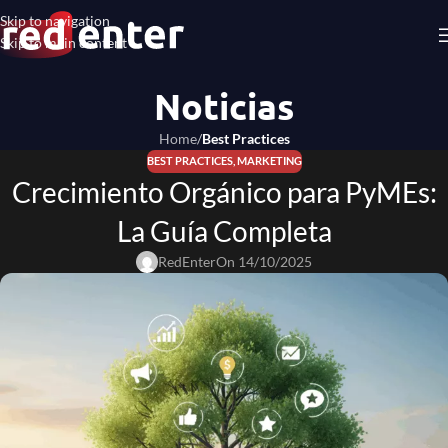
Skip to navigation
Skip to main content
Noticias
Home
/
Best Practices
BEST PRACTICES
,
MARKETING
Crecimiento Orgánico para PyMEs:
La Guía Completa
RedEnter
On 14/10/2025