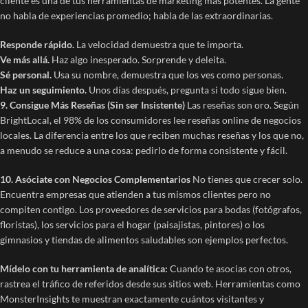
cliente es una de tus herramientas de marketing más potentes. La gente
no habla de experiencias promedio; habla de las extraordinarias.
Responde rápido.
La velocidad demuestra que te importa.
Ve más allá.
Haz algo inesperado. Sorprende y deleita.
Sé personal.
Usa su nombre, demuestra que los ves como personas.
Haz un seguimiento.
Unos días después, pregunta si todo sigue bien.
9. Consigue Más Reseñas (Sin ser Insistente)
Las reseñas son oro. Según
BrightLocal, el 98% de los consumidores lee reseñas online de negocios
locales. La diferencia entre los que reciben muchas reseñas y los que no,
a menudo se reduce a una cosa: pedirlo de forma consistente y fácil.
10. Asóciate con Negocios Complementarios
No tienes que crecer solo.
Encuentra empresas que atienden a tus mismos clientes pero no
compiten contigo. Los proveedores de servicios para bodas (fotógrafos,
floristas), los servicios para el hogar (paisajistas, pintores) o los
gimnasios y tiendas de alimentos saludables son ejemplos perfectos.
Mídelo con tu herramienta de analítica:
Cuando te asocias con otros,
rastrea el tráfico de referidos desde sus sitios web. Herramientas como
MonsterInsights te muestran exactamente cuántos visitantes y